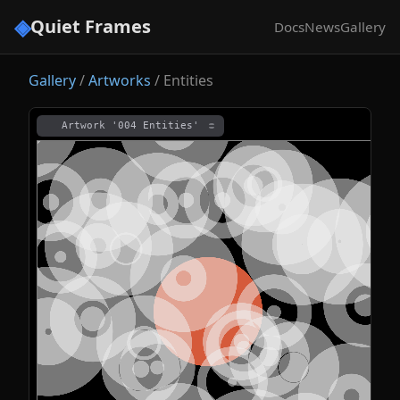
◈
Quiet Frames
Docs
News
Gallery
Gallery
/
Artworks
/
Entities